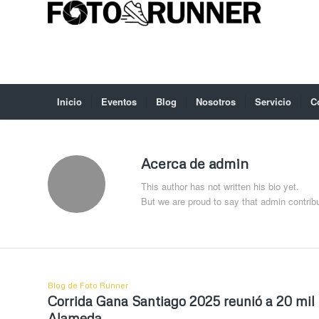
Inicio
Eventos
Blog
Nosotros
Servicio
C
Acerca de
admin
This author has not written his bio yet.
But we are proud to say that
admin
contribu
Blog de Foto Runner
Corrida Gana Santiago 2025 reunió a 20 mil 
Alameda