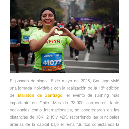
El pasado domingo 18 de mayo de 2025, Santiago vivió
una jornada inolvidable con la realización de la 18ª edición
del
Maratón de Santiago
, el evento de running más
importante de Chile. Más de 33.000 corredores, tanto
nacionales como internacionales, se congregaron en las
distancias de 10K, 21K y 42K, recorriendo las principales
arterias de la capital bajo el lema “Juntos conectamos la