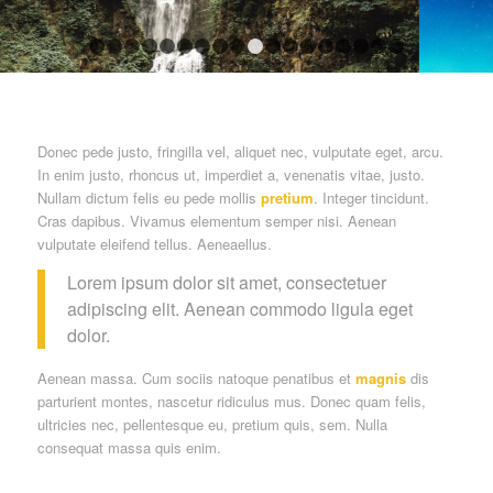
1
2
3
4
5
6
7
8
9
10
11
12
13
14
15
16
Donec pede justo, fringilla vel, aliquet nec, vulputate eget, arcu.
In enim justo, rhoncus ut, imperdiet a, venenatis vitae, justo.
Nullam dictum felis eu pede mollis
pretium
. Integer tincidunt.
Cras dapibus. Vivamus elementum semper nisi. Aenean
vulputate eleifend tellus. Aeneaellus.
Lorem ipsum dolor sit amet, consectetuer
adipiscing elit. Aenean commodo ligula eget
dolor.
Aenean massa. Cum sociis natoque penatibus et
magnis
dis
parturient montes, nascetur ridiculus mus. Donec quam felis,
ultricies nec, pellentesque eu, pretium quis, sem. Nulla
consequat massa quis enim.